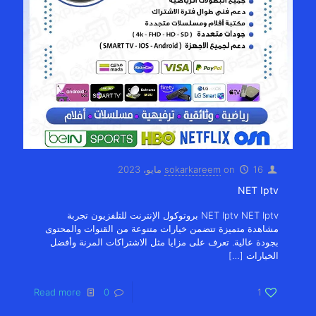
16 مايو، 2023
on
sokarkareem
NET Iptv
NET Iptv NET Iptv بروتوكول الإنترنت للتلفزيون تجربة
مشاهدة متميزة تتضمن خيارات متنوعة من القنوات والمحتوى
بجودة عالية. تعرف على مزايا مثل الاشتراكات المرنة وأفضل
الخيارات
[…]
Read more
0
1