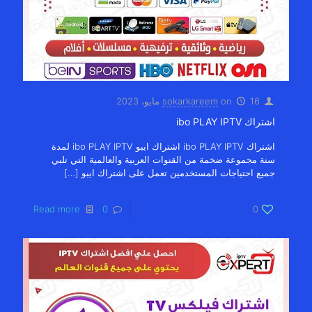
16 مايو، 2023
on
sokarkareem
اشتراك ibo PLAY IPTV
اشتراك ibo PLAY IPTV اشتراك ايبو ibo PLAY IPTV لمدة
سنة مجموعة ضخمة من القنوات العربية والعالمية التي تلبي
جميع احتياجات المستخدمين تعمل على اشتراك ايبو
[…]
Read more
0
0