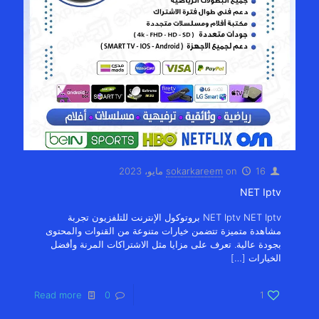
16 مايو، 2023
on
sokarkareem
NET Iptv
NET Iptv NET Iptv بروتوكول الإنترنت للتلفزيون تجربة
مشاهدة متميزة تتضمن خيارات متنوعة من القنوات والمحتوى
بجودة عالية. تعرف على مزايا مثل الاشتراكات المرنة وأفضل
الخيارات
[…]
Read more
0
1