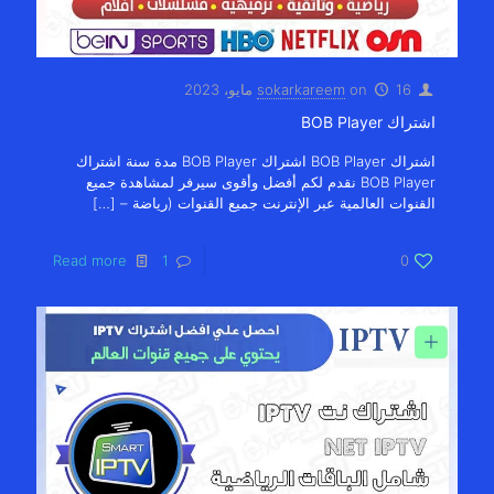
16 مايو، 2023
on
sokarkareem
اشتراك BOB Player
اشتراك BOB Player اشتراك BOB Player مدة سنة اشتراك
BOB Player نقدم لكم أفضل وأقوى سيرفر لمشاهدة جميع
القنوات العالمية عبر الإنترنت جميع القنوات (رياضة –
[…]
Read more
1
0