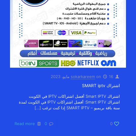
16 مايو، 2023
on
sokarkareem
اشتراك SMART iptv
اشتراك Smart IPTV أفضل اشتراكات IPTV في الكويت
اشتراك Smart IPTV: أفضل اشتراكات IPTV في الكويت لمدة
سنة باقة بريميو – SMART IPTV إذا كنت ترغب
[…]
Read more
0
0