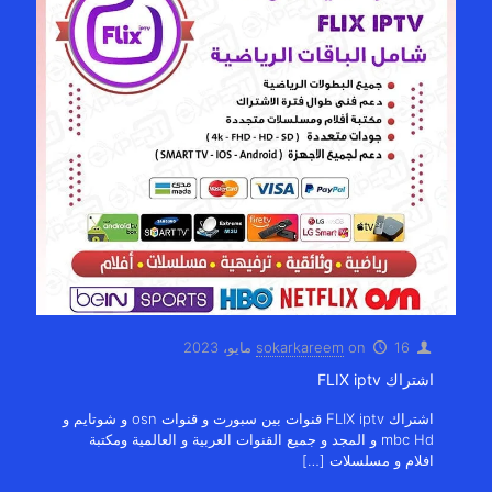
16 مايو، 2023
on
sokarkareem
اشتراك FLIX iptv
اشتراك FLIX iptv قنوات بين سبورت و قنوات osn و شوتايم و
mbc Hd و المجد و جميع القنوات العربية و العالمية ومكتبة
افلام و مسلسلات
[…]