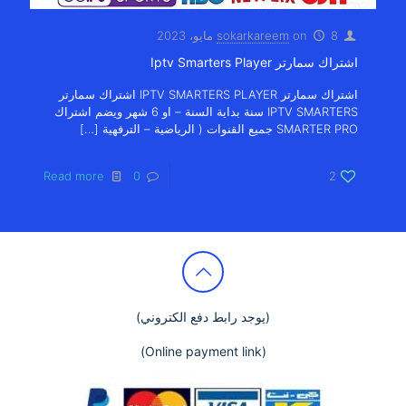
8 مايو، 2023
on
sokarkareem
اشتراك سمارتر Iptv Smarters Player
اشتراك سمارتر IPTV SMARTERS PLAYER اشتراك سمارتر
IPTV SMARTERS سنة بداية السنة – او 6 شهر ويضم اشتراك
SMARTER PRO جميع القنوات ( الرياضية – الترفهية
[…]
Read more
0
2
(يوجد رابط دفع الكتروني)
(Online payment link)