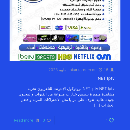
16 مايو، 2023
on
sokarkareem
NET Iptv
NET Iptv NET Iptv بروتوكول الإنترنت للتلفزيون تجربة
مشاهدة متميزة تتضمن خيارات متنوعة من القنوات والمحتوى
بجودة عالية. تعرف على مزايا مثل الاشتراكات المرنة وأفضل
الخيارات
[…]
Read more
0
1