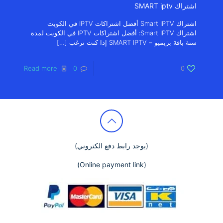
اشتراك SMART iptv
اشتراك Smart IPTV أفضل اشتراكات IPTV في الكويت
اشتراك Smart IPTV: أفضل اشتراكات IPTV في الكويت لمدة
سنة باقة بريميو – SMART IPTV إذا كنت ترغب
[…]
Read more
0
0
(يوجد رابط دفع الكتروني)
(Online payment link)