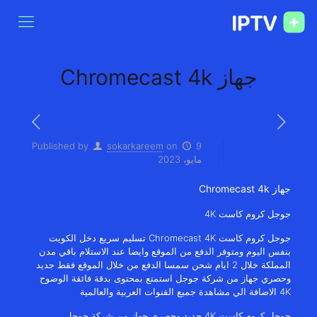
جهاز Chromecast 4k
Published by
sokarkareem
on
9
مايو، 2023
جهاز Chromecast 4k
جوجل كروم كاست 4K
جوجل كروم كاست Chromecast 4K تسليم سريع دخل الكويت
بنفس اليوم ومتوفر الدفع من الموقع وايضا عند الاستلام باقي مدن
المملكة خلال 2 ايام شحن سمسا الدفع من خلال الموقع فقط جديد
وحصري جهاز من شركة جوجل استمتع بمحتوى بدقة فائقة الوضوح
4K الاضافة الي مشاهدة جميع القنوات العربية والعالمية
جوجل كروم كاست 4K جديد وحصري جهاز من شركة جوجل