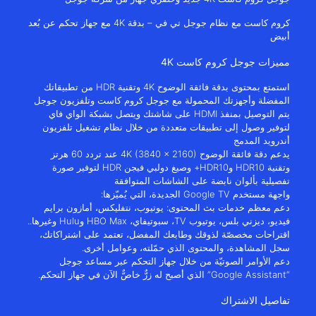
كروم كاست مع نظام جوجل تي في – بدقة 4K مع جهاز تحكم عن بُعد
أبيض
مميزات جوجل كروم كاست 4K
استمتع بمحتوى بدقة فائقة الوضوح 4K وتقنية HDR من تطبيقاتك
المفضلة وأجهزتك المحمولة مع جوجل كروم كاست وتلفزيون جوجل
يتم التوصيل بمنفذ HDMI على شاشتك ويتصل بشبكة الواي فاي
لتوفير وصول إلى تطبيقات متعددة من خلال نظام تشغيل تلفزيون
أندرويد المدمج
يدعم دقة فائقة الوضوح 4K (3840 x 2160) عند تردد 60 هرتز
وتقنية HDR10 وHDR10+ وصيغ دولبي فيجن HDR لتوفير صورة
تفصيلية بألوان نابضة على الشاشات المتوافقة
واجهة مستخدم Google TV الجديدة، التي يُميّزها:
دعم معظم خدمات بث المحتوى: يوتيوب، نتفليكس، أمازون برايم
فيديو، ديزني بلس، يوتيوب TV، سبوتيفاي، HBO Max وHulu وغيرها..
اقتراحات مخصصّة لذوقك وطابعك المفضل، تعتمد على اشتراكاتك،
سجل المشاهدة، والمحتوى الذي حمّلته، وعوامل أخرى.
دعم الأوامر الصوتيّة من خلال جهاز التحكم عبر مساعد جوجل
“Google Assistant” الذي أصبح له زرٌّ خاصٌّ الآن في جهاز التحكم.
تفاصيل الاشتراك